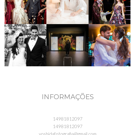
INFORMAÇÕES
14981812097
14981812097
yoshidafotografia@gmail.com