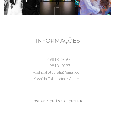
INFORMAÇÕES
14981812097
14981812097
yoshidafotografia@gmail.com
Yoshida Fotografia e Cinema
GOSTOU? PEÇA JÁ SEU ORÇAMENTO