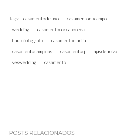
Tags:
casamentodeluxo
casamentonocampo
wedding
casamentoroccaporena
baurufotografo
casamentomarilia
casamentocampinas
casamentorj
lápisdenoiva
yeswedding
casamento
POSTS RELACIONADOS