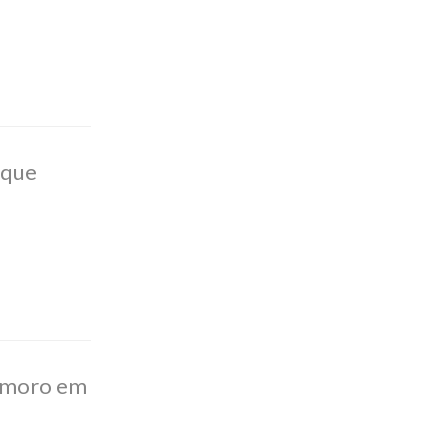
ique
Namoro em