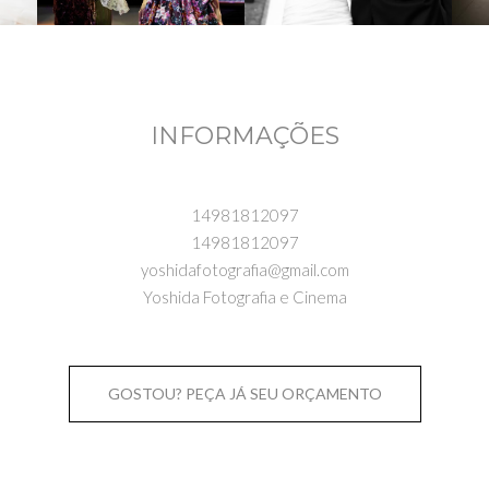
INFORMAÇÕES
14981812097
14981812097
yoshidafotografia@gmail.com
Yoshida Fotografia e Cinema
GOSTOU? PEÇA JÁ SEU ORÇAMENTO