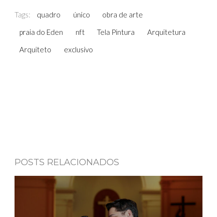
Tags:
quadro
único
obra de arte
praia do Eden
nft
Tela Pintura
Arquitetura
Arquiteto
exclusivo
POSTS RELACIONADOS