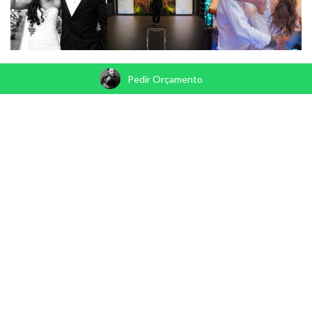
Pedir Orçamento
INFORMAÇÕES
14981812097
14981812097
yoshidafotografia@gmail.com
Yoshida Fotografia e Cinema
GOSTOU? PEÇA JÁ SEU ORÇAMENTO